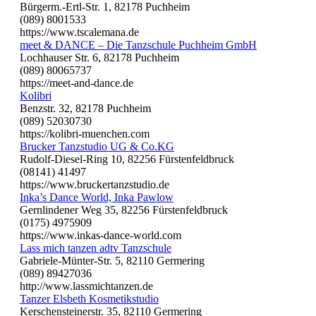
Bürgerm.-Ertl-Str. 1, 82178 Puchheim
(089) 8001533
https://www.tscalemana.de
meet & DANCE – Die Tanzschule Puchheim GmbH
Lochhauser Str. 6, 82178 Puchheim
(089) 80065737
https://meet-and-dance.de
Kolibri
Benzstr. 32, 82178 Puchheim
(089) 52030730
https://kolibri-muenchen.com
Brucker Tanzstudio UG & Co.KG
Rudolf-Diesel-Ring 10, 82256 Fürstenfeldbruck
(08141) 41497
https://www.bruckertanzstudio.de
Inka’s Dance World, Inka Pawlow
Gernlindener Weg 35, 82256 Fürstenfeldbruck
(0175) 4975909
https://www.inkas-dance-world.com
Lass mich tanzen adtv Tanzschule
Gabriele-Münter-Str. 5, 82110 Germering
(089) 89427036
http://www.lassmichtanzen.de
Tanzer Elsbeth Kosmetikstudio
Kerschensteinerstr. 35, 82110 Germering