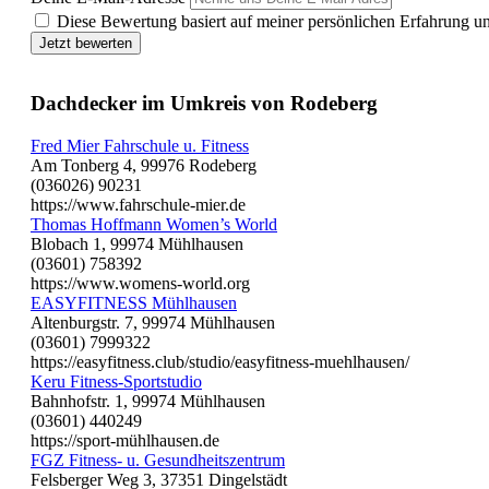
Diese Bewertung basiert auf meiner persönlichen Erfahrung u
Jetzt bewerten
Dachdecker im Umkreis von Rodeberg
Fred Mier Fahrschule u. Fitness
Am Tonberg 4, 99976 Rodeberg
(036026) 90231
https://www.fahrschule-mier.de
Thomas Hoffmann Women’s World
Blobach 1, 99974 Mühlhausen
(03601) 758392
https://www.womens-world.org
EASYFITNESS Mühlhausen
Altenburgstr. 7, 99974 Mühlhausen
(03601) 7999322
https://easyfitness.club/studio/easyfitness-muehlhausen/
Keru Fitness-Sportstudio
Bahnhofstr. 1, 99974 Mühlhausen
(03601) 440249
https://sport-mühlhausen.de
FGZ Fitness- u. Gesundheitszentrum
Felsberger Weg 3, 37351 Dingelstädt