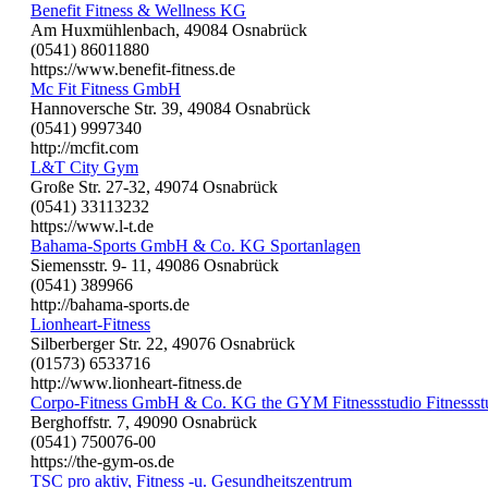
Benefit Fitness & Wellness KG
Am Huxmühlenbach, 49084 Osnabrück
(0541) 86011880
https://www.benefit-fitness.de
Mc Fit Fitness GmbH
Hannoversche Str. 39, 49084 Osnabrück
(0541) 9997340
http://mcfit.com
L&T City Gym
Große Str. 27-32, 49074 Osnabrück
(0541) 33113232
https://www.l-t.de
Bahama-Sports GmbH & Co. KG Sportanlagen
Siemensstr. 9- 11, 49086 Osnabrück
(0541) 389966
http://bahama-sports.de
Lionheart-Fitness
Silberberger Str. 22, 49076 Osnabrück
(01573) 6533716
http://www.lionheart-fitness.de
Corpo-Fitness GmbH & Co. KG the GYM Fitnessstudio Fitnessst
Berghoffstr. 7, 49090 Osnabrück
(0541) 750076-00
https://the-gym-os.de
TSC pro aktiv, Fitness -u. Gesundheitszentrum