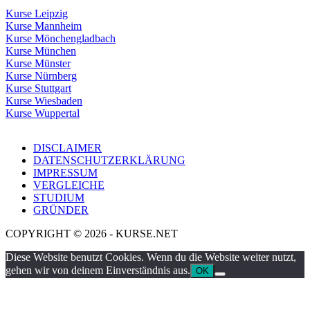
Kurse Leipzig
Kurse Mannheim
Kurse Mönchengladbach
Kurse München
Kurse Münster
Kurse Nürnberg
Kurse Stuttgart
Kurse Wiesbaden
Kurse Wuppertal
DISCLAIMER
DATENSCHUTZERKLÄRUNG
IMPRESSUM
VERGLEICHE
STUDIUM
GRÜNDER
COPYRIGHT © 2026 - KURSE.NET
Diese Website benutzt Cookies. Wenn du die Website weiter nutzt,
gehen wir von deinem Einverständnis aus.
OK