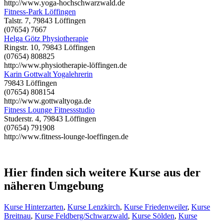
http://www.yoga-hochschwarzwald.de
Fitness-Park Löffingen
Talstr. 7, 79843 Löffingen
(07654) 7667
Helga Götz Physiotherapie
Ringstr. 10, 79843 Löffingen
(07654) 808825
http://www.physiotherapie-löffingen.de
Karin Gottwalt Yogalehrerin
79843 Löffingen
(07654) 808154
http://www.gottwaltyoga.de
Fitness Lounge Fitnessstudio
Studerstr. 4, 79843 Löffingen
(07654) 791908
http://www.fitness-lounge-loeffingen.de
Hier finden sich weitere Kurse aus der
näheren Umgebung
Kurse Hinterzarten
,
Kurse Lenzkirch
,
Kurse Friedenweiler
,
Kurse
Breitnau
,
Kurse Feldberg/Schwarzwald
,
Kurse Sölden
,
Kurse