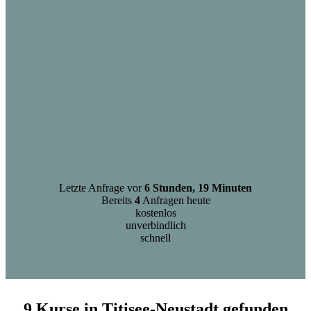
Letzte Anfrage vor
6 Stunden, 19 Minuten
Bereits
4
Anfragen heute
kostenlos
unverbindlich
schnell
9 Kurse in Titisee-Neustadt gefunden