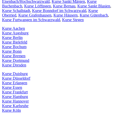
Eisenbach/Hochschwarzwald
,
Kurse Sankt Märgen
,
Kurse
Buchenbach
,
Kurse Löffingen
,
Kurse Bernau
,
Kurse Sankt Blasien
,
Kurse Schallstadt
,
Kurse Bonndorf im Schwarzwald
,
Kurse
Oberried
,
Kurse Grafenhausen
,
Kurse Häusern
,
Kurse Gütenbach
,
Kurse Furtwangen im Schwarzwald
,
Kurse Stegen
Kurse Aachen
Kurse Augsburg
Kurse Berlin
Kurse Bielefeld
Kurse Bochum
Kurse Bonn
Kurse Bremen
Kurse Dortmund
Kurse Dresden
Kurse Duisburg
Kurse Düsseldorf
Kurse Erlangen
Kurse Essen
Kurse Frankfurt
Kurse Hamburg
Kurse Hannover
Kurse Karlsruhe
Kurse Köln