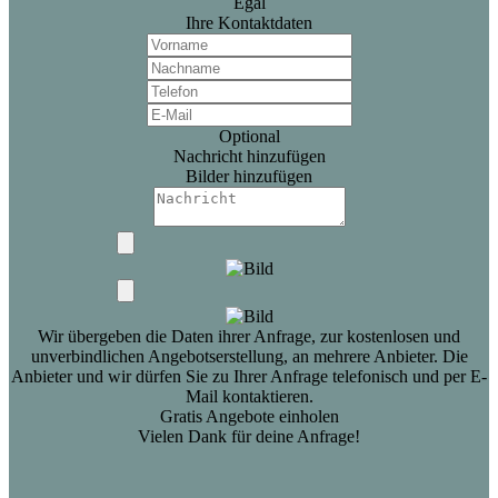
Egal
Ihre Kontaktdaten
Optional
Nachricht hinzufügen
Bilder hinzufügen
Wir übergeben die Daten ihrer Anfrage, zur kostenlosen und
unverbindlichen Angebotserstellung, an mehrere Anbieter. Die
Anbieter und wir dürfen Sie zu Ihrer Anfrage telefonisch und per E-
Mail kontaktieren.
Gratis Angebote einholen
Vielen Dank für deine Anfrage!