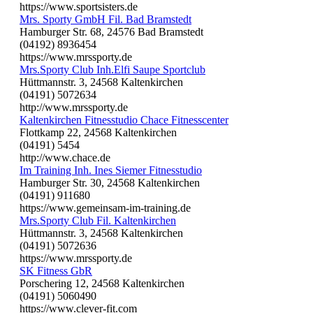
https://www.sportsisters.de
Mrs. Sporty GmbH Fil. Bad Bramstedt
Hamburger Str. 68, 24576 Bad Bramstedt
(04192) 8936454
https://www.mrssporty.de
Mrs.Sporty Club Inh.Elfi Saupe Sportclub
Hüttmannstr. 3, 24568 Kaltenkirchen
(04191) 5072634
http://www.mrssporty.de
Kaltenkirchen Fitnesstudio Chace Fitnesscenter
Flottkamp 22, 24568 Kaltenkirchen
(04191) 5454
http://www.chace.de
Im Training Inh. Ines Siemer Fitnesstudio
Hamburger Str. 30, 24568 Kaltenkirchen
(04191) 911680
https://www.gemeinsam-im-training.de
Mrs.Sporty Club Fil. Kaltenkirchen
Hüttmannstr. 3, 24568 Kaltenkirchen
(04191) 5072636
https://www.mrssporty.de
SK Fitness GbR
Porschering 12, 24568 Kaltenkirchen
(04191) 5060490
https://www.clever-fit.com