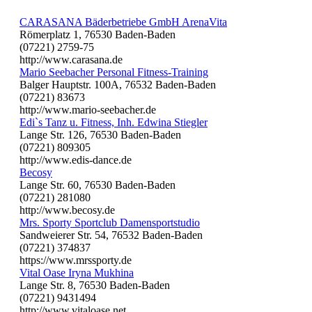
CARASANA Bäderbetriebe GmbH ArenaVita
Römerplatz 1, 76530 Baden-Baden
(07221) 2759-75
http://www.carasana.de
Mario Seebacher Personal Fitness-Training
Balger Hauptstr. 100A, 76532 Baden-Baden
(07221) 83673
http://www.mario-seebacher.de
Edi`s Tanz u. Fitness, Inh. Edwina Stiegler
Lange Str. 126, 76530 Baden-Baden
(07221) 809305
http://www.edis-dance.de
Becosy
Lange Str. 60, 76530 Baden-Baden
(07221) 281080
http://www.becosy.de
Mrs. Sporty Sportclub Damensportstudio
Sandweierer Str. 54, 76532 Baden-Baden
(07221) 374837
https://www.mrssporty.de
Vital Oase Iryna Mukhina
Lange Str. 8, 76530 Baden-Baden
(07221) 9431494
http://www.vitaloase.net