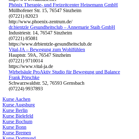
Phönix Therapie- und Freizeitcenter Heinemann GmbH
Müllhofener Str. 15, 76547 Sinzheim
(07221) 82023
http://www.phoenix-zentrum.de/
dr.bientzle Gesundheitsclub – Annemarie Staib GmbH
Industriestr. 14, 76547 Sinzheim
(07221) 85081
https://www.drbientzle-gesundheitsclub.de
Vital-JA – Bewegung zum Wohlfühlen
Hauptstr. 59A, 76547 Sinzheim
(07221) 9710014
https://www.vital-ja.de
Wirbelsäule ProAktiv Studio für Bewegung und Balance
Frank Pörschke
Schwarzwaldstr. 52, 76593 Gernsbach
(07224) 9937893
Kurse Aachen
Kurse Augsburg
Kurse Berlin
Kurse Bielefeld
Kurse Bochum
Kurse Bonn
Kurse Bremen
Kurse Dortmund