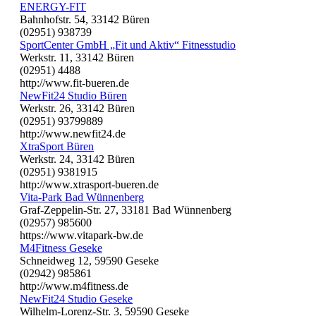
ENERGY-FIT
Bahnhofstr. 54, 33142 Büren
(02951) 938739
SportCenter GmbH „Fit und Aktiv“ Fitnesstudio
Werkstr. 11, 33142 Büren
(02951) 4488
http://www.fit-bueren.de
NewFit24 Studio Büren
Werkstr. 26, 33142 Büren
(02951) 93799889
http://www.newfit24.de
XtraSport Büren
Werkstr. 24, 33142 Büren
(02951) 9381915
http://www.xtrasport-bueren.de
Vita-Park Bad Wünnenberg
Graf-Zeppelin-Str. 27, 33181 Bad Wünnenberg
(02957) 985600
https://www.vitapark-bw.de
M4Fitness Geseke
Schneidweg 12, 59590 Geseke
(02942) 985861
http://www.m4fitness.de
NewFit24 Studio Geseke
Wilhelm-Lorenz-Str. 3, 59590 Geseke