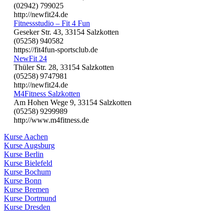
(02942) 799025
http://newfit24.de
Fitnessstudio – Fit 4 Fun
Geseker Str. 43, 33154 Salzkotten
(05258) 940582
https://fit4fun-sportsclub.de
NewFit 24
Thüler Str. 28, 33154 Salzkotten
(05258) 9747981
http://newfit24.de
M4Fitness Salzkotten
Am Hohen Wege 9, 33154 Salzkotten
(05258) 9299989
http://www.m4fitness.de
Kurse Aachen
Kurse Augsburg
Kurse Berlin
Kurse Bielefeld
Kurse Bochum
Kurse Bonn
Kurse Bremen
Kurse Dortmund
Kurse Dresden