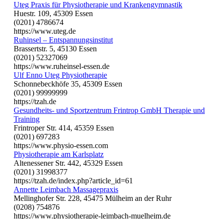
Uteg Praxis für Physiotherapie und Krankengymnastik
Huestr. 109, 45309 Essen
(0201) 4786674
https://www.uteg.de
Ruhinsel – Entspannungsinstitut
Brassertstr. 5, 45130 Essen
(0201) 52327069
https://www.ruheinsel-essen.de
Ulf Enno Uteg Physiotherapie
Schonnebeckhöfe 35, 45309 Essen
(0201) 99999999
https://tzah.de
Gesundheits- und Sportzentrum Frintrop GmbH Therapie und
Training
Frintroper Str. 414, 45359 Essen
(0201) 697283
https://www.physio-essen.com
Physiotherapie am Karlsplatz
Altenessener Str. 442, 45329 Essen
(0201) 31998377
https://tzah.de/index.php?article_id=61
Annette Leimbach Massagepraxis
Mellinghofer Str. 228, 45475 Mülheim an der Ruhr
(0208) 754876
https://www.physiotherapie-leimbach-muelheim.de