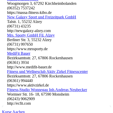
Woogmorgen 3, 67292 Kirchheimbolanden
(06352) 7537242
https://massa-fitness-kibo.de
New Galaxy Sport und Freizeitpark GmbH
Talstr. 1, 55232 Alzey
(06731) 43235
http://newgalaxy-alzey.com
Mrs. Sporty GmbH Fil. Alzey
Berliner Str. 3, 55232 Alzey
(06731) 997650
https://www.mrssporty.de
MediFit Bauer
Bezirksamtsstr. 27, 67806 Rockenhausen
(06361) 3934
http://www.medifit-bauer.de
Fitness und Wellnesclub Aktiv Zirkel Fitnesscenter
Bezirksamtsstr. 27, 67806 Rockenhausen
(06361) 994440
https://www.aktivzirkel.de
Fitness-Studio Wonnegau Inh.Andreas Neubecker
Wormser Str. 16- 18, 67590 Monsheim
(06243) 9062909
http://ecfit.com
Kurse Aachen