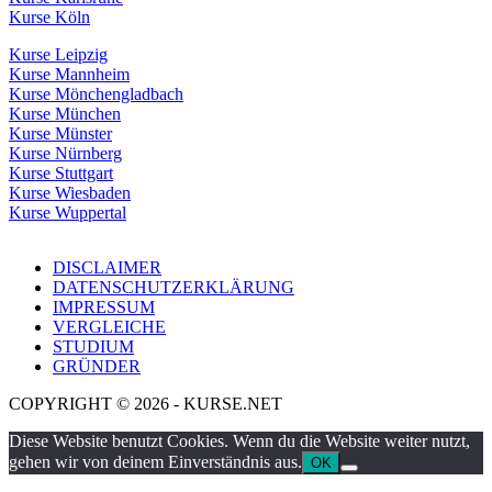
Kurse Köln
Kurse Leipzig
Kurse Mannheim
Kurse Mönchengladbach
Kurse München
Kurse Münster
Kurse Nürnberg
Kurse Stuttgart
Kurse Wiesbaden
Kurse Wuppertal
DISCLAIMER
DATENSCHUTZERKLÄRUNG
IMPRESSUM
VERGLEICHE
STUDIUM
GRÜNDER
COPYRIGHT © 2026 - KURSE.NET
Diese Website benutzt Cookies. Wenn du die Website weiter nutzt,
gehen wir von deinem Einverständnis aus.
OK