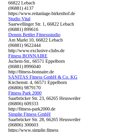
66822 Lebach
(06881) 4137
https://www.reitanlage-birkenhof.de
Studio Vital
Saarwellinger Str. 1, 66822 Lebach
(06881) 899616
Dennis Bettler Fitnessstudio
Am Markt 10, 66822 Lebach
(06881) 9622444
http://www.exclusive-clubs.de
Fitness BONNAIRE
Juchem-Str., 66571 Eppelborn
(06881) 8996040
http://fitness-bonnaire.de
SANITAS Fitness GmbH & Co. KG
Kirchenstr. 4, 66571 Eppelborn
(06806) 9879170
Fitness Park 2000
Saarbrücker Str. 23, 66265 Heusweiler
(06806) 609333
http://fitness-park2000.de
Simplie Fitness GmbH
Saarbrücker Str. 28, 66265 Heusweiler
(06806) 300603
https://www.simplie.fitness