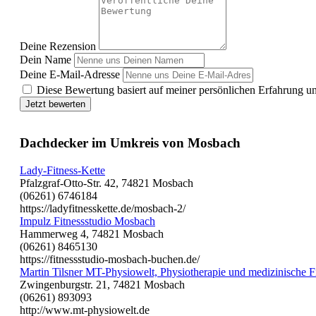
Deine Rezension
Dein Name
Deine E-Mail-Adresse
Diese Bewertung basiert auf meiner persönlichen Erfahrung u
Jetzt bewerten
Dachdecker im Umkreis von Mosbach
Lady-Fitness-Kette
Pfalzgraf-Otto-Str. 42, 74821 Mosbach
(06261) 6746184
https://ladyfitnesskette.de/mosbach-2/
Impulz Fitnessstudio Mosbach
Hammerweg 4, 74821 Mosbach
(06261) 8465130
https://fitnessstudio-mosbach-buchen.de/
Martin Tilsner MT-Physiowelt, Physiotherapie und medizinische F
Zwingenburgstr. 21, 74821 Mosbach
(06261) 893093
http://www.mt-physiowelt.de