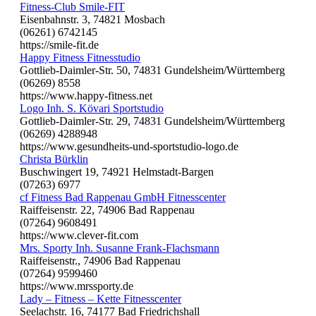
Fitness-Club Smile-FIT
Eisenbahnstr. 3, 74821 Mosbach
(06261) 6742145
https://smile-fit.de
Happy Fitness Fitnesstudio
Gottlieb-Daimler-Str. 50, 74831 Gundelsheim/Württemberg
(06269) 8558
https://www.happy-fitness.net
Logo Inh. S. Kövari Sportstudio
Gottlieb-Daimler-Str. 29, 74831 Gundelsheim/Württemberg
(06269) 4288948
https://www.gesundheits-und-sportstudio-logo.de
Christa Bürklin
Buschwingert 19, 74921 Helmstadt-Bargen
(07263) 6977
cf Fitness Bad Rappenau GmbH Fitnesscenter
Raiffeisenstr. 22, 74906 Bad Rappenau
(07264) 9608491
https://www.clever-fit.com
Mrs. Sporty Inh. Susanne Frank-Flachsmann
Raiffeisenstr., 74906 Bad Rappenau
(07264) 9599460
https://www.mrssporty.de
Lady – Fitness – Kette Fitnesscenter
Seelachstr. 16, 74177 Bad Friedrichshall