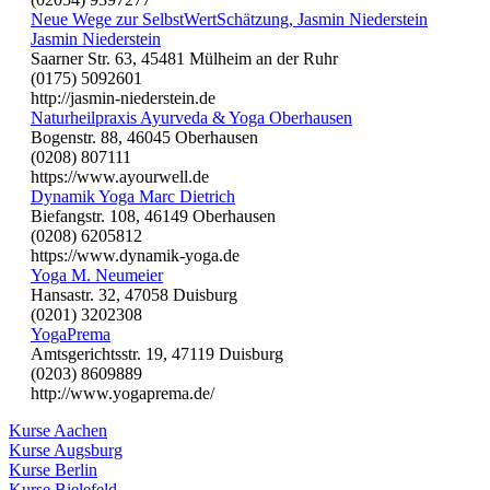
Neue Wege zur SelbstWertSchätzung, Jasmin Niederstein
Jasmin Niederstein
Saarner Str. 63, 45481 Mülheim an der Ruhr
(0175) 5092601
http://jasmin-niederstein.de
Naturheilpraxis Ayurveda & Yoga Oberhausen
Bogenstr. 88, 46045 Oberhausen
(0208) 807111
https://www.ayourwell.de
Dynamik Yoga Marc Dietrich
Biefangstr. 108, 46149 Oberhausen
(0208) 6205812
https://www.dynamik-yoga.de
Yoga M. Neumeier
Hansastr. 32, 47058 Duisburg
(0201) 3202308
YogaPrema
Amtsgerichtsstr. 19, 47119 Duisburg
(0203) 8609889
http://www.yogaprema.de/
Kurse Aachen
Kurse Augsburg
Kurse Berlin
Kurse Bielefeld