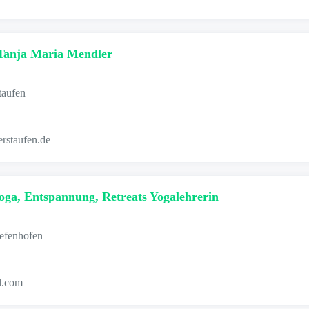
Tanja Maria Mendler
taufen
rstaufen.de
oga, Entspannung, Retreats Yogalehrerin
efenhofen
l.com