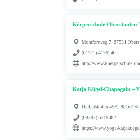
Körperschule Oberstaufen 
Montfortweg 7, 87534 Obers
(01511) 4136240
http://www.koerperschule-obe
Katja Kügel-Chapagain – Y
Harbatshofen 45A, 88167 Sti
(08383) 6319882
https://www.yoga-katjakuege