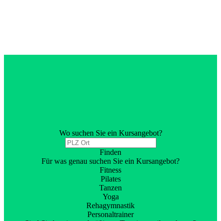
Wo suchen Sie ein Kursangebot?
Finden
Für was genau suchen Sie ein Kursangebot?
Fitness
Pilates
Tanzen
Yoga
Rehagymnastik
Personaltrainer