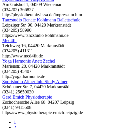
Am Gutshof 1, 04509 Wiedemar
(034202) 366827
http://physiotherapie-lissa.de/impressum.htm
Tanzstudio Renate Kohlmann Ballettschule
Leipziger Str. 90, 04420 Markranstädt
(034205) 58990
https://www.tanzstudio-kohlmann.de
Med4fit
Teichweg 16, 04420 Markranstädt
(034205) 411311
http://www.med4fit.de
Yoga Harmonie Anett Zechel
Marienstr. 20, 04420 Markranstädt
(034205) 45407
http://yoga-harmonie.de
Sportstudio Altner Inh. Sindy Altner
Schönauer Str. 7, 04420 Markranstädt
(0341) 25659030
Gerd Emich Physiotherapie
Zschochersche Allee 68, 04207 Leipzig
(0341) 9415508
https://www.physiotherapie-emich-leipzig.de
1
2