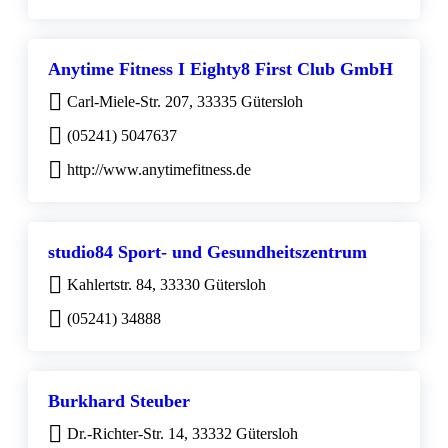
Anytime Fitness I Eighty8 First Club GmbH
Carl-Miele-Str. 207, 33335 Gütersloh
(05241) 5047637
http://www.anytimefitness.de
studio84 Sport- und Gesundheitszentrum
Kahlertstr. 84, 33330 Gütersloh
(05241) 34888
Burkhard Steuber
Dr.-Richter-Str. 14, 33332 Gütersloh