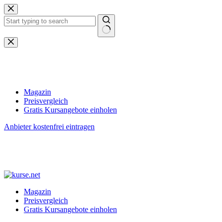
Zum
Inhalt
springen
Keine
Ergebnisse
Magazin
Preisvergleich
Gratis Kursangebote einholen
Anbieter kostenfrei eintragen
Magazin
Preisvergleich
Gratis Kursangebote einholen