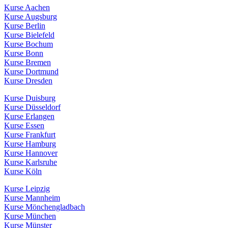
Kurse Aachen
Kurse Augsburg
Kurse Berlin
Kurse Bielefeld
Kurse Bochum
Kurse Bonn
Kurse Bremen
Kurse Dortmund
Kurse Dresden
Kurse Duisburg
Kurse Düsseldorf
Kurse Erlangen
Kurse Essen
Kurse Frankfurt
Kurse Hamburg
Kurse Hannover
Kurse Karlsruhe
Kurse Köln
Kurse Leipzig
Kurse Mannheim
Kurse Mönchengladbach
Kurse München
Kurse Münster