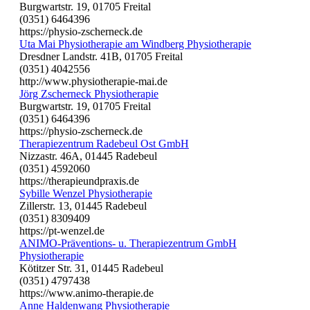
Burgwartstr. 19, 01705 Freital
(0351) 6464396
https://physio-zscherneck.de
Uta Mai Physiotherapie am Windberg Physiotherapie
Dresdner Landstr. 41B, 01705 Freital
(0351) 4042556
http://www.physiotherapie-mai.de
Jörg Zscherneck Physiotherapie
Burgwartstr. 19, 01705 Freital
(0351) 6464396
https://physio-zscherneck.de
Therapiezentrum Radebeul Ost GmbH
Nizzastr. 46A, 01445 Radebeul
(0351) 4592060
https://therapieundpraxis.de
Sybille Wenzel Physiotherapie
Zillerstr. 13, 01445 Radebeul
(0351) 8309409
https://pt-wenzel.de
ANIMO-Präventions- u. Therapiezentrum GmbH
Physiotherapie
Kötitzer Str. 31, 01445 Radebeul
(0351) 4797438
https://www.animo-therapie.de
Anne Haldenwang Physiotherapie